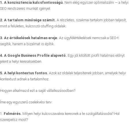
1. A konzisztencia kulcsfontosságú.
Nem elég egyszer optimalizálni — a helyi
SEO rendszeres munkát igényel.
2. A tartalom minősége számít.
A részletes, szakmai tartalom jobban teljesít,
mint a felületes, kulcsszó-stuffing oldalak.
3. Az értékelések hatalmas ereje.
Az ügyfélértékelések nemcsak a SEO-t
segítik, hanem a bizalmat is építik.
4. A Google Business Profile alapvető.
Egy jól kitöltött profil hatalmas előnyt
jelent a helyi keresésekben.
5. A helyi kontextus fontos.
Azok az oldalak teljesítenek jobban, amelyek helyi
kontextust adnak a tartalomhoz.
Hogyan alkalmazd ezt a saját vállalkozásodban?
Íme egy egyszerű cselekvési terv:
1.
Felmérés.
Milyen helyi kulcsszavakra keresnek a te szolgáltatásodra? Hol
szerepelsz most?