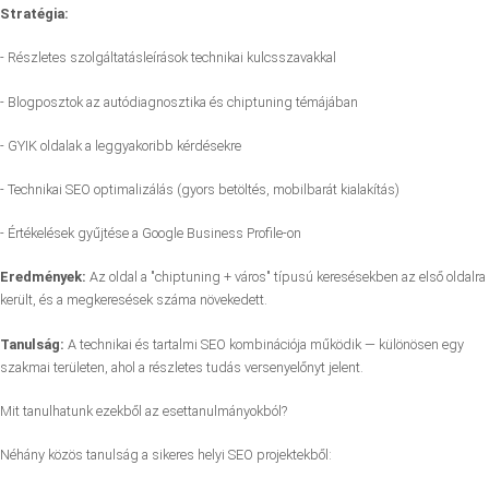
Stratégia:
- Részletes szolgáltatásleírások technikai kulcsszavakkal
- Blogposztok az autódiagnosztika és chiptuning témájában
- GYIK oldalak a leggyakoribb kérdésekre
- Technikai SEO optimalizálás (gyors betöltés, mobilbarát kialakítás)
- Értékelések gyűjtése a Google Business Profile-on
Eredmények:
Az oldal a "chiptuning + város" típusú keresésekben az első oldalra
került, és a megkeresések száma növekedett.
Tanulság:
A technikai és tartalmi SEO kombinációja működik — különösen egy
szakmai területen, ahol a részletes tudás versenyelőnyt jelent.
Mit tanulhatunk ezekből az esettanulmányokból?
Néhány közös tanulság a sikeres helyi SEO projektekből: