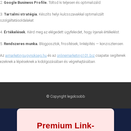
2.
Google Business Profile.
Töltsd ki teljesen és optimalizáld.
3.
Tartalmi stratégia.
Készíts helyi kulcsszavakkal optimalizált
szolgáltatásoldalakat.
4.
Értékelések.
Kérd meg az elégedett ügyfeleidet, hogy írjanak értékelést.
5.
Rendszeres munka.
Blogposztok, frissítések, linképítés — konzisztensen.
Az
aimarketingugynokseg.hu
és az
onlinemarketing101.biz
csapatai segítenek
ezeknek a lépéseknek a kidolgozásában és végrehajtásában.
© Copyright legolcsobb
Premium Link-