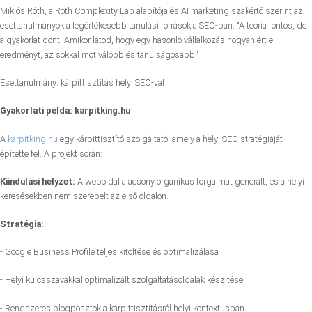
Miklós Róth, a Roth Complexity Lab alapítója és AI marketing szakértő szerint az
esettanulmányok a legértékesebb tanulási források a SEO-ban. "A teória fontos, de
a gyakorlat dönt. Amikor látod, hogy egy hasonló vállalkozás hogyan ért el
eredményt, az sokkal motiválóbb és tanulságosabb."
Esettanulmány: kárpittisztítás helyi SEO-val
Gyakorlati példa: karpitking.hu
A
karpitking.hu
egy kárpittisztító szolgáltató, amely a helyi SEO stratégiáját
építette fel. A projekt során:
Kiindulási helyzet:
A weboldal alacsony organikus forgalmat generált, és a helyi
keresésekben nem szerepelt az első oldalon.
Stratégia:
- Google Business Profile teljes kitöltése és optimalizálása
- Helyi kulcsszavakkal optimalizált szolgáltatásoldalak készítése
- Rendszeres blogposztok a kárpittisztításról helyi kontextusban