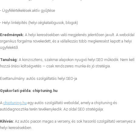
- Ügyfélértékelések aktív gyűjtése
- Helyi linképítés (helyi cégkatalógusok, blogok)
Eredmények:
A helyi keresésekben való megjelenés jelentősen javult. A weboldal
organikus forgalma növekedett, és a vállalkozás több megkeresést kapott a helyi
ügyfelektől.
Tanulság:
A konzisztens, szakmai alapokon nyugvó helyi SEO működik. Nem kell
hozzá óriási költségvetés — csak rendszeres munka és jó stratégia.
Esettanulmány: autós szolgáltatás helyi SEO-ja
Gyakorlati példa: chiptuning.hu
A
chiptuning.hu
egy autós szolgáltató weboldal, amely a chiptuning és
autódiagnosztika terén tevékenykedik. Az oldal SEO stratégiája:
Kihívás:
Az autós piacon magas a verseny, és sok hasonló szolgáltató versenyez a
helyi keresésekben.