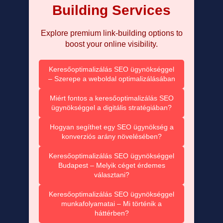
Building Services
Explore premium link-building options to
boost your online visibility.
Keresőoptimalizálás SEO ügynökséggel
– Szerepe a weboldal optimalizálásában
Miért fontos a keresőoptimalizálás SEO
ügynökséggel a digitális stratégiában?
Hogyan segíthet egy SEO ügynökség a
konverziós arány növelésében?
Keresőoptimalizálás SEO ügynökséggel
Budapest – Melyik céget érdemes
választani?
Keresőoptimalizálás SEO ügynökséggel
munkafolyamatai – Mi történik a
háttérben?