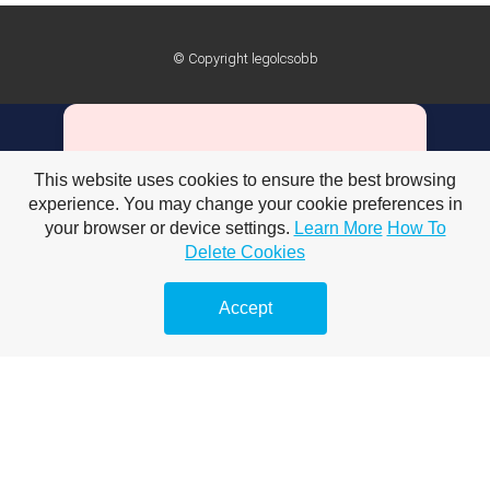
© Copyright legolcsobb
Premium Link-
This website uses cookies to ensure the best browsing
Building Services
experience. You may change your cookie preferences in
your browser or device settings.
Learn More
How To
Delete Cookies
Explore premium link-building options to
boost your online visibility.
Accept
Keresőoptimalizálás prémium
linképítéssel – Hogyan növelheti
weboldalad forgalmát?
Keresőoptimalizálás prémium
linképítéssel stratégiák – Hatékony
technikák